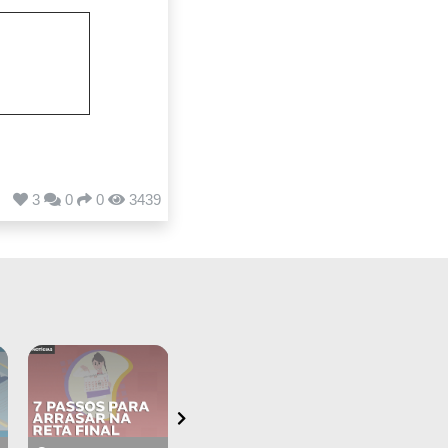
3
0
0
3439