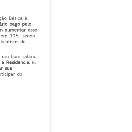
ção Básica à
ário pago pelo
em aumentar esse
 com 30%, sendo
ficativas do
a um bom salário
a Residência.
E,
r sua
ticipar do