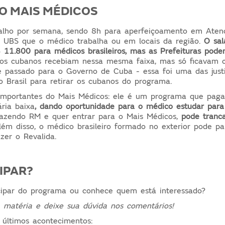
O MAIS MÉDICOS
alho por semana, sendo 8h para aperfeiçoamento em Aten
a UBS que o médico trabalha ou em locais da região.
O sal
 11.800 para médicos brasileiros, mas as Prefeituras pod
os cubanos recebiam nessa mesma faixa, mas só ficavam
e passado para o Governo de Cuba - essa foi uma das justi
o Brasil para retirar os cubanos do programa.
 importantes do Mais Médicos: ele é um programa que pag
ria baixa
,
dando oportunidade para o médico estudar para 
fazendo RM e quer entrar para o Mais Médicos,
pode tranca
ém disso, o médico brasileiro formado no exterior pode par
zer o Revalida.
CIPAR?
icipar do programa ou conhece quem está interessado?
 matéria e deixe sua dúvida nos comentários!
 últimos acontecimentos: