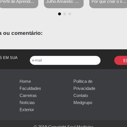
Julho Amarelo: mês da conscientização das hepatites virais
Por que criar o seu perfil médico no Linkedin?!
Como se preparar para a reta final em 7 passos
a ou comentário:
S EM SUA
E
Home
Politica de
Faculdades
Privacidade
Carreiras
Contato
Notícias
Medgrupo
Exterior
© 2019 Copyright Soul Medicina