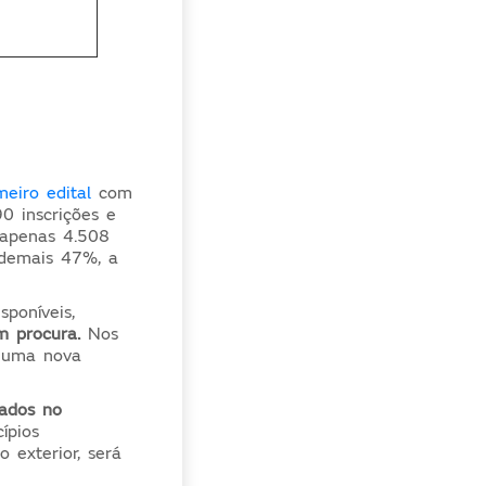
meiro edital
com
0 inscrições e
 apenas 4.508
 demais 47%, a
poníveis,
m procura.
Nos
o uma nova
mados no
ípios
 exterior, será