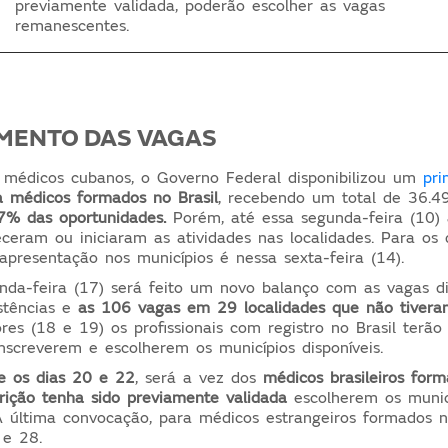
previamente validada, poderão escolher as vagas
remanescentes.
MENTO DAS VAGAS
 médicos cubanos, o Governo Federal disponibilizou um
pri
a médicos formados no Brasil
, recebendo um total de 36.49
7% das oportunidades.
Porém, até essa segunda-feira (10)
eram ou iniciaram as atividades nas localidades. Para os
 apresentação nos municípios é nessa sexta-feira (14).
da-feira (17) será feito um novo balanço com as vagas dis
stências e
as 106 vagas em 29 localidades que não tivera
iores (18 e 19) os profissionais com registro no Brasil terã
nscreverem e escolherem os municípios disponíveis.
e os dias 20 e 22
, será a vez dos
médicos brasileiros for
crição tenha sido previamente validada
escolherem os munic
 última convocação, para médicos estrangeiros formados no
 e 28.