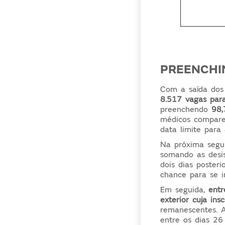
PREENCHI
Com a saída dos
8.517 vagas par
preenchendo
98,
médicos comparec
data limite para
Na próxima segun
somando as desi
dois dias poster
chance para se i
Em seguida,
entr
exterior cuja ins
remanescentes. A
entre os dias 26