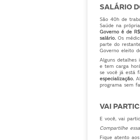
SALÁRIO D
São 40h de trab
Saúde na própri
Governo é de R$
salário.
Os médic
parte do restant
Governo eleito d
Alguns detalhes
e tem carga horá
se você já está 
especialização.
Al
programa sem fa
VAI PARTI
E você, vai part
Compartilhe essa
Fique atento aos