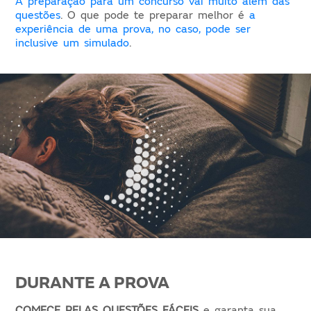
A preparação para um concurso vai muito além das
questões
. O que pode te preparar melhor é
a
experiência de uma prova, no caso, pode ser
inclusive um simulado
.
DURANTE A PROVA
COMECE PELAS QUESTÕES FÁCEIS
e garanta sua