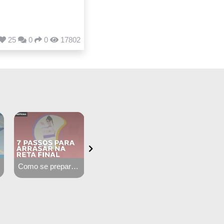
25
0
0
17802
Como se preparar para a reta final em 7 passos
Descubra o seu perfil de aprendizagem
16 sites que todo estudante de medicina deve conhecer