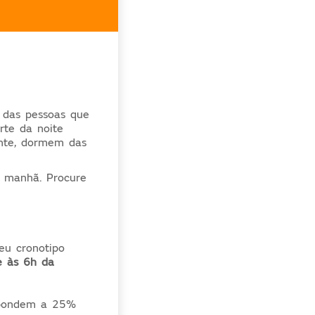
 das pessoas que
rte da noite
nte, dormem das
a manhã. Procure
eu cronotipo
e às 6h da
spondem a 25%