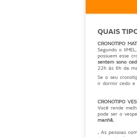
QUAIS TIP
CRONOTIPO MAT
Segundo o IiMEL
possuem esse cro
sentem sono ced
22h às 6h da m
Se o seu cronoti
ir dormir cedo 
CRONOTIPO VES
Você rende melho
pode ser o vespe
manhã.
.
As pessoas co