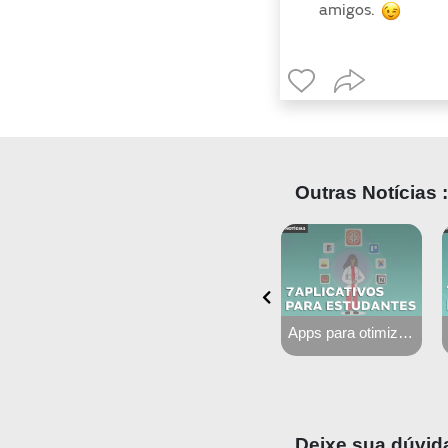
amigos.
Outras Notícias :
Setembro Amarelo: origem e importância
Estudo ativo: como se lembrar do que estudou
Apps para otimizar os estudos
Deixe sua dúvid