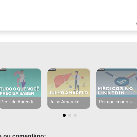
Perfil de Aprendizagem - Método Kolb
Julho Amarelo: mês da conscientização das hepatites virais
Por que criar o seu perfil médico no Linkedin?!
a ou comentário: