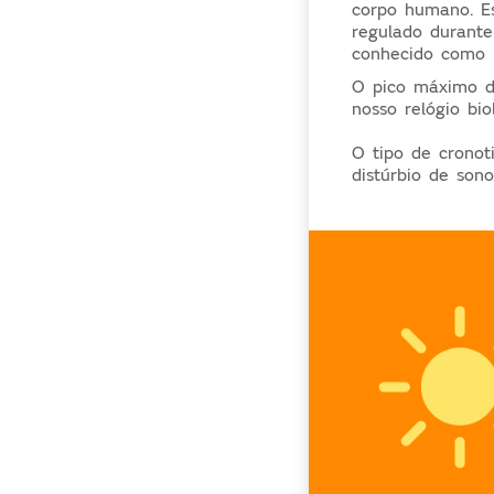
corpo humano. E
regulado durant
conhecido como 
O pico máximo d
nosso relógio bio
O tipo de crono
distúrbio de son