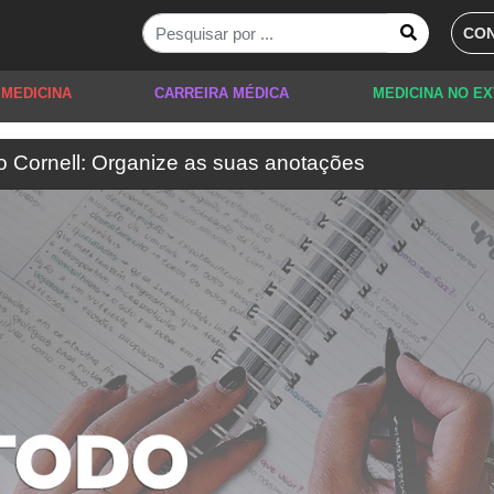
CON
 MEDICINA
CARREIRA MÉDICA
MEDICINA NO E
 Cornell: Organize as suas anotações