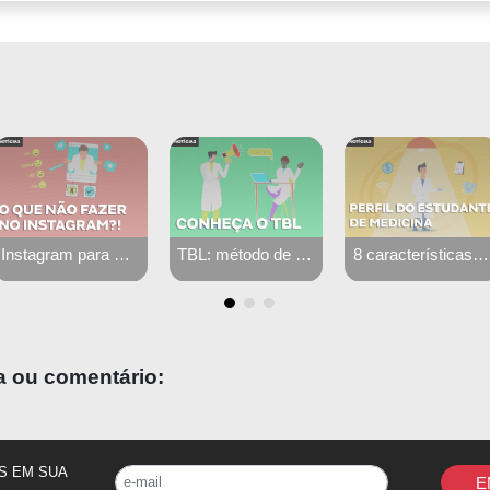
TBL: método de aprendizagem ativa
8 características que não podem faltar em um estudante de medicina
Como aprender sobre ventilação mecânica - Ventilamed e CPVent
a ou comentário:
S EM SUA
E