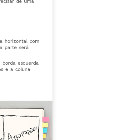
recisar de uma
ha horizontal com
a parte será
a borda esquerda
es e a coluna