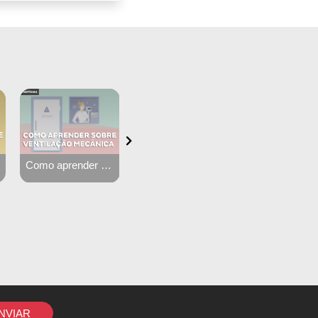
Simulados Medgrupo: Resultados por especialidade
Como assimilar conteúdo médico de forma leve
NVIAR