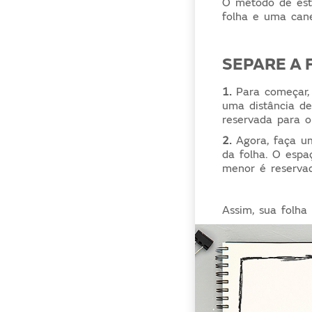
O método de est
folha e uma can
SEPARE A 
1.
Para começar, 
uma distância d
reservada para 
2.
Agora, faça um
da folha. O espa
menor é reservad
Assim, sua folha 