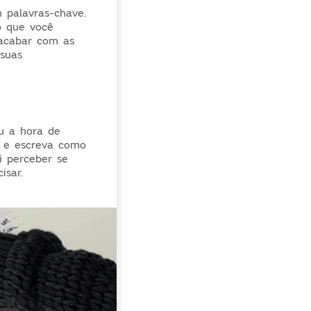
 palavras-chave.
o que você
 acabar com as
 suas
ou a hora de
s e escreva como
i perceber se
cisar.