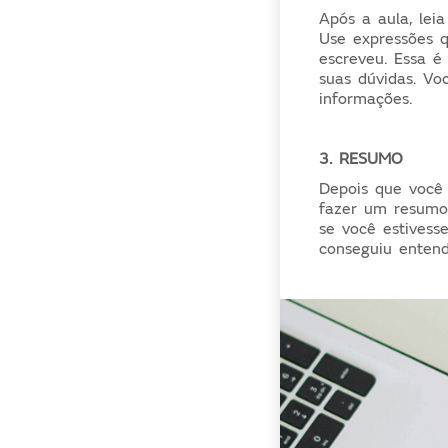
Após a aula, lei
Use expressões q
escreveu. Essa é
suas dúvidas. Vo
informações.
3.
RESUMO
Depois que você 
fazer um resumo 
se você estivess
conseguiu entend