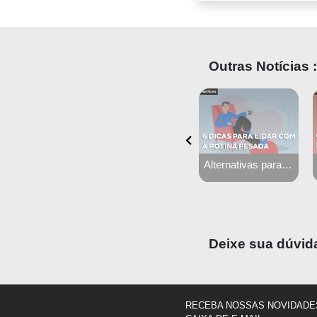
Outras Notícias :
16 sites que todo estudante de medicina deve conhecer
Alternativas para se desligar da rotina
Instagram para médicos: 6 erros que você não deve cometer
Deixe sua dúvid
RECEBA NOSSAS NOVIDADE