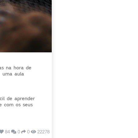
as na hora de
e uma aula
cil de aprender
he com os seus
84
0
0
22278