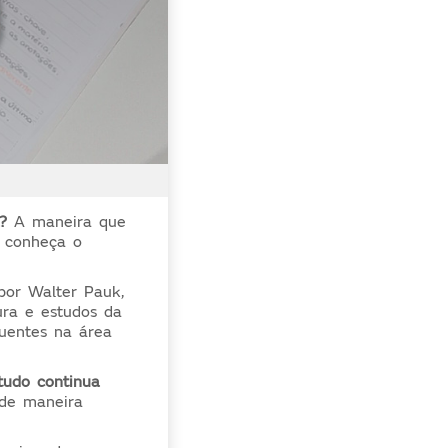
?
A maneira que
, conheça o
por Walter Pauk,
ura e estudos da
luentes na área
tudo continua
de maneira