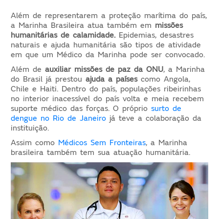
Além de representarem a proteção marítima do país,
a Marinha Brasileira atua também em
missões
humanitárias de calamidade.
Epidemias, desastres
naturais e ajuda humanitária são tipos de atividade
em que um Médico da Marinha pode ser convocado.
Além de
auxiliar missões de paz da ONU
, a Marinha
do Brasil já prestou
ajuda a países
como Angola,
Chile e Haiti. Dentro do país, populações ribeirinhas
no interior inacessível do país volta e meia recebem
suporte médico das forças. O próprio
surto de
dengue no Rio de Janeiro
já teve a colaboração da
instituição.
Assim como
Médicos Sem Fronteiras
, a Marinha
brasileira também tem sua atuação humanitária.