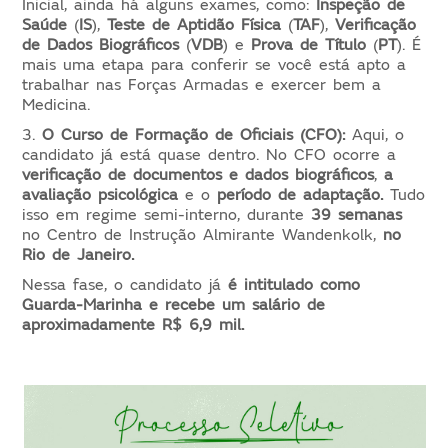
Inicial, ainda há alguns exames, como:
Inspeção de
Saúde
(
IS
),
Teste de Aptidão Física
(
TAF
),
Verificação
de Dados Biográficos
(
VDB
) e
Prova de Título
(
PT
). É
mais uma etapa para conferir se você está apto a
trabalhar nas Forças Armadas e exercer bem a
Medicina.
3.
O Curso de Formação de Oficiais (CFO):
Aqui, o
candidato já está quase dentro. No CFO ocorre a
verificação de documentos e dados biográficos
,
a
avaliação psicológica
e o
período de adaptação.
Tudo
isso em regime semi-interno, durante
39 semanas
no Centro de Instrução Almirante Wandenkolk,
no
Rio de Janeiro.
Nessa fase, o candidato já
é intitulado como
Guarda-Marinha e recebe um salário de
aproximadamente R$ 6,9 mil.