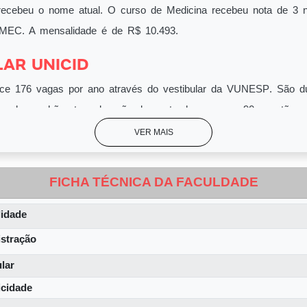
 recebeu o nome atual. O curso de Medicina recebeu nota de 3 n
o MEC. A
mensalidade é de R$ 10.493
.
LAR UNICID
ece
176 vagas
por ano através do vestibular da
VUNESP
. São d
ece de manhã e tem duração de quatro horas, com 90 questões,
 Biologia e Química, além de uma redação. A segunda etapa é a
VER MAIS
as de matemática, português, história, geografia, física e inglês.
no e a taxa de
inscrição é de R$ 350
. Também é possível entra
FICHA TÉCNICA DA FACULDADE
idade
OGIA PBL
stração
de ensino de medicina da UNICID é
PBL
, onde os alunos são
i
lar
róprio conhecimento
, estudar em casa e discutem com os profe
icidade
 nas aulas. As aulas expositivas tradicionais são raras ao lon