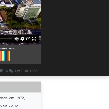
ncerramento
14
0
0
16663
undada em 1972,
ecida como