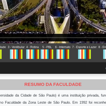
idade
3 - Vestibular
4 - Rotina
5 - PBL
6 - Internato
7 - Esporte e Lazer
8 - E
RESUMO DA FACULDADE
ersidade da Cidade de São Paulo)
é uma instituição privada, f
o Faculdade da Zona Leste de São Paulo. Em 1992 foi reconh