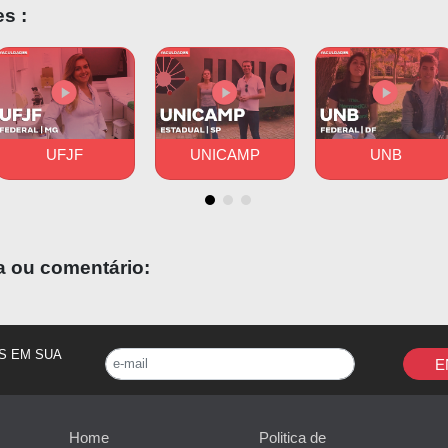
s :
UFJF
UNICAMP
UNB
a ou comentário:
S EM SUA
E
Home
Politica de