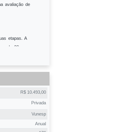
a avaliação de
uas etapas. A
 sendo 20
 tarde e tem 60
 Ela acontece
r através do
R$ 10.493,00
Privada
ncentivados a
Vunesp
ssores os
Anual
go do curso e os