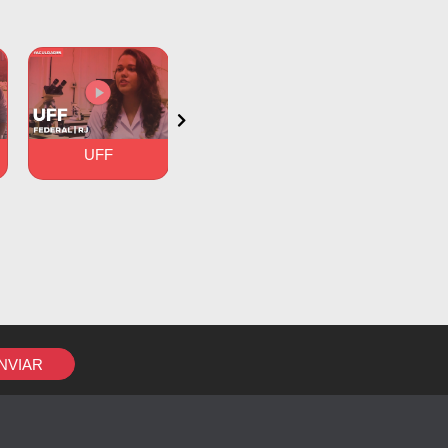
UFF
UFG
PUC-R
NVIAR