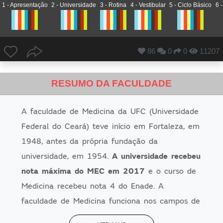
1 - Apresentação
2 - Universidade
3 - Rotina
4 - Vestibular
5 - Ciclo Básico
6 -
86
0
0
11207
RESUMO DA FACULDADE
A faculdade de Medicina da UFC (Universidade
Federal do Ceará) teve início em Fortaleza, em
1948, antes da própria fundação da
universidade, em 1954.
A universidade recebeu
nota máxima do MEC em 2017
e o curso de
Medicina recebeu nota 4 do Enade. A
faculdade de Medicina funciona nos campos de
Fortaleza, capital do Estado e em Sobral, no