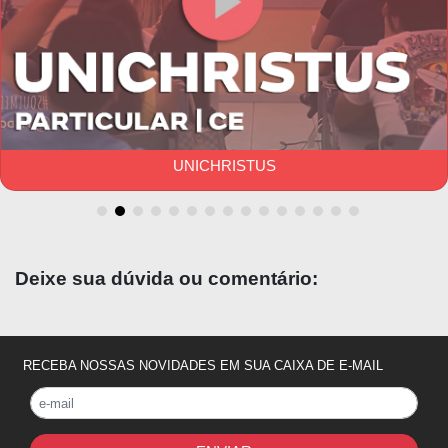
turmas costumam ser divididas em pequenos
grupos e especialidades,
rodando por mais ou
menos 2 meses
em cada especialidade
médica.
MORADIA UNIVERSITÁRIA
UNICHRISTUS
A UFC oferece moradia para estudantes de
baixa renda
até a conclusão do curso.
As
residências universitárias são 14, sendo 9
Deixe sua dúvida ou comentário:
masculinas, 4 femininas e 1 mista.
A
capacidade total é de 256 estudantes
. Elas
ficam no bairro de Benfica, em Fortaleza.
RECEBA NOSSAS NOVIDADES EM SUA CAIXA DE E-MAIL