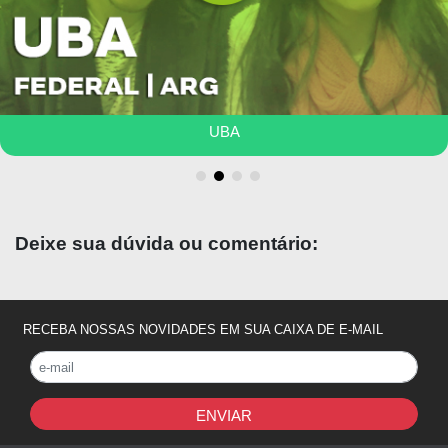
parecido com a matéria de
Medicina da
Família
nas faculdades brasileiras. Já
o Internato começa no último ano e
os
hospitais base são o Presidente Franco e o
Los Angeles
, mas há convenios com vários
outros.
UBA
Deixe sua dúvida ou comentário:
RECEBA NOSSAS NOVIDADES EM SUA CAIXA DE E-MAIL
ENVIAR