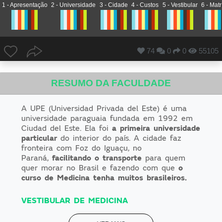
1 - Apresentação
2 - Universidade
3 - Cidade
4 - Custos
5 - Vestibular
6 - Matr
74
0
0
55105
RESUMO DA FACULDADE
A UPE (Universidad Privada del Este) é uma
universidade paraguaia fundada em 1992 em
Ciudad del Este. Ela foi
a primeira universidade
particular
do interior do país. A cidade faz
fronteira com Foz do Iguaçu, no
Paraná,
facilitando o transporte
para quem
quer morar no Brasil e fazendo com que
o
curso de Medicina tenha muitos brasileiros.
VESTIBULAR DE MEDICINA
Para ingressar na faculdade, é preciso passar