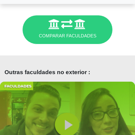
você não quiser correr atrás disso tudo, pode
contratar uma Assessoria
a partir de R$ 600
para fazer as questões burocráticas por você.
CUSTOS DA CIDADE
COMPARAR FACULDADES
A mensalidade da faculdade de Medicina é R$
950
. Contando os gastos de aluguel,
transporte, lazer, entre outras coisas, as
despesas mensais no Paraguai são, em média,
de
R$
2.500
. Além disso, a faculdade fica a
Outras faculdades no exterior :
25 minutos da fronteira
, fazendo com que
muitos alunos brasileiros continuem morando
no Brasil.
PLANO DE ESTUDOS
O começo da faculdade de Medicina tem muita
anatomia,
com prova semanal da matéria
, e
aulas de Medicina da Comunidade que estuda
a Medicina paraguaia, vai nas casas das
familías, interage com a população e etc. Bem