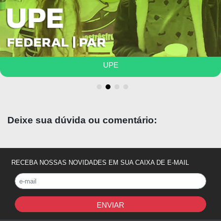
módulos são divididos em 3 anos de ciclo
básico, 3 anos de ciclo clínico e 8 meses de
internato.
As provas da maioria das matérias são
divididas em
3 exames
. Se os alunos forem
UPAP
aprovados, ainda fazem uma prova final e uma
prova oral com o professor com o conteúdo do
ano inteiro para, aí sim, passarem na matéria.
O horário total do curso de medicina na UBA é
de 7.949 horas.
Deixe sua dúvida ou comentário:
INTERNATO
O internato é de oito meses.
A UBA tem seis
RECEBA NOSSAS NOVIDADES EM SUA CAIXA DE E-MAIL
hospitais, sendo um deles, o Hospital das
Clínicas, o maior de Buenos Aires e ao lado
da faculdade.
Também tem convênios com
diversos hospitais do país.
ENVIAR