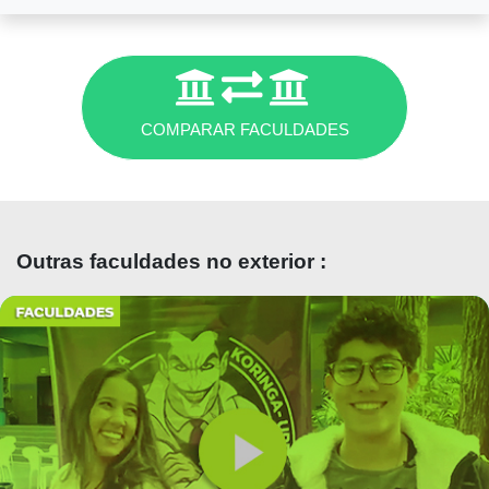
Diferente do Brasil,
na UBA não
tem vestibular
. Os alunos fazem de 6 meses a
3 anos de CBC (Ciclo Básico Comum)
estudando matérias do curso que querem fazer
e, se passarem, ingressam na faculdade. É uma
forma considerada mais justa pelos alunos, já
COMPARAR FACULDADES
que não é necessário fazer um vestibular e
brigar por vagas como no Brasil
. São 7 mil
alunos por ano ingressando no curso de
Medicina.
Outras faculdades no exterior :
GRADE CURRICULAR
É normal os professores da faculdade de
Medicina da UBA
não darem aulas
e sim os
monitores. Como são muitos alunos por turma,
os estudantes tem que chegar preparados nas
aulas, sabendo dos assuntos e os professores e
monitores ajudam a tirar as dúvidas.
Os
monitores não ganham salários, mas conta
para o currículo.
A grade curricular é
diferentes das faculdades brasileiras. Os