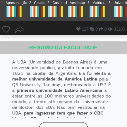
1 - Apresentação
2 - Cidade
3 - Custos
4 - Vestibular
5 - Matrícula
6 - Univers
127
0
0
33200
RESUMO DA FACULDADE
A UBA (Universidad de Buenos Aires) é uma
universidade pública, gratuita fundada em
1821 na capital da Argentina. Ela foi eleita
a
melhor universidade da América Latina
pela
QS University Rankings, desbancando a USP. É
a
primeira universidade Latino Americana
a
estar entre as 100 melhores universidades do
mundo, a frente até mesmo da Universidade
de Boston, dos EUA. Não tem vestibular na
UBA,
para ingressar tem que fazer o CBC
.
Mais de
15 presidentes
da Argentina se
formaram na universidade, além de
médicos