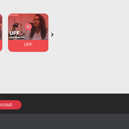
ba e nos
íncipe,
UFF
UFG
PUC-R
NVIAR