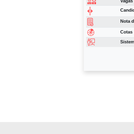
Vagas
Candi
MEDCINE E 
Nota d
A UP tem dois
Cotas
cinema para s
Sistem
filme é passa
Já o MEDclow 
estudantes us
abordar crian
da Alegria.
INTERNATO
A partir do 5
ou menos dois