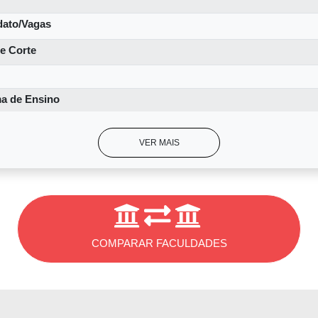
dato/Vagas
MEDCLOWN
e Corte
 projetos de extensão além dos tradicionais: o MEDcine, o
ensibilizar os alunos para o futuro da profissão. Uma vez
a de Ensino
do e os alunos discutem o tema após a exibição.
VER MAIS
é um projeto ético-humorístico na UP. Nas oficinas em qu
am as técnicas de “clown” (personagem de essência cômica
ças internadas de forma irreverente e divertida. Parecido 
COMPARAR FACULDADES
º ano de faculdade, os alunos começam o internato. Eles r
 meses em diferentes especialidades nos últimos dois anos