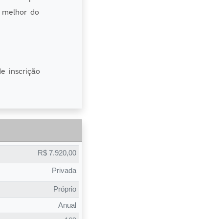
 melhor do
e inscrição
dias. No
iologia e
ória, física e
 110 pontos.
R$ 7.920,00
Privada
004 para
, debate e
Próprio
ermitir a
Anual