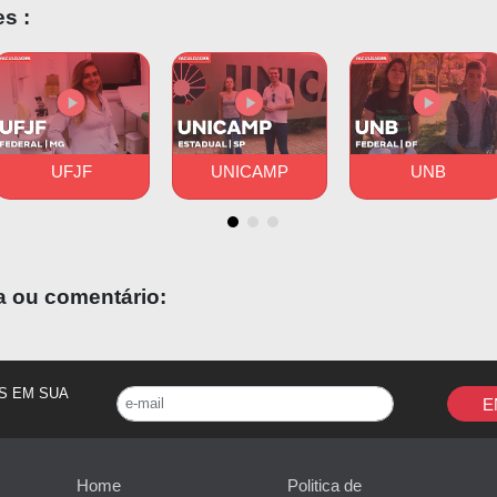
s :
ito nas Unidades Básicas de Secretária Municipal de Curiti
ruz Vermelha, Hospital do Trabalhador, Hospital Pequeno Pr
to Gaertner e Hospital Nossa Senhora das Graças.
UFJF
UNICAMP
UNB
a ou comentário:
S EM SUA
E
Home
Politica de