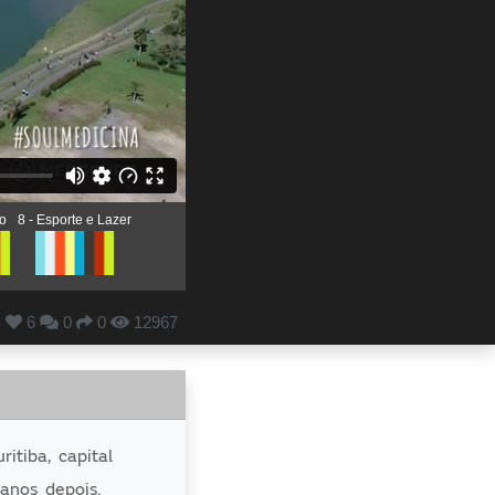
to
8 - Esporte e Lazer
6
0
0
12967
itiba, capital
anos depois.