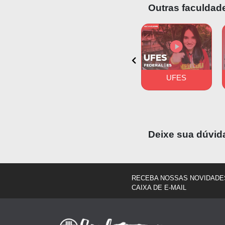
Outras faculdade
internato é fe
Hospitais da C
Hospital Eras
UFRGS
PUC-PR
UFES
Deixe sua dúvid
RECEBA NOSSAS NOVIDADE
CAIXA DE E-MAIL