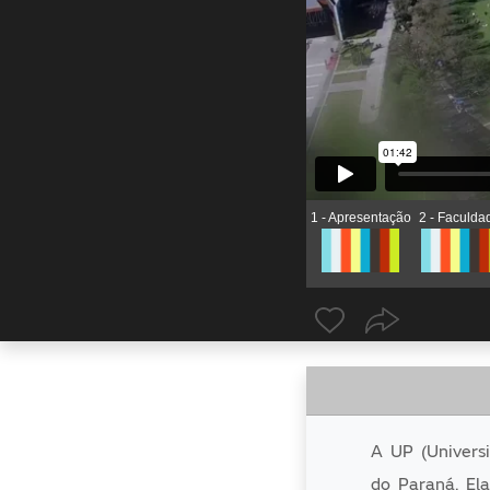
1 - Apresentação
2 - Faculda
A UP (Universi
do Paraná. El