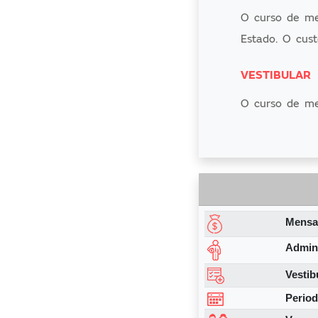
O curso de me
Estado. O cus
VESTIBULAR
O curso de me
custa R$ 320 
primeiro, são 
geografia. No 
química e uma
Mensa
LABORATÓRI
Admin
A universidad
melhorar o de
Vestib
interação dos 
Period
integração ent