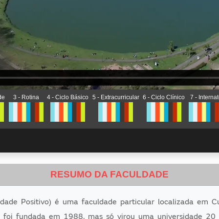
de
3 - Rotina
4 - Ciclo Básico
5 - Extracurricular
6 - Ciclo Clínico
7 - Interna
RESUMO DA FACULDADE
dade Positivo) é uma faculdade particular localizada em Cur
a foi fundada em 1988, mas só virou uma universidade 20 