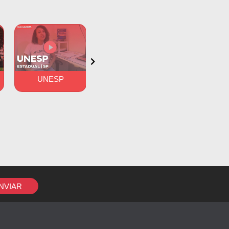
mês
os”, recebem
nvênio com
UNESP
UFSC
PUC-G
NVIAR