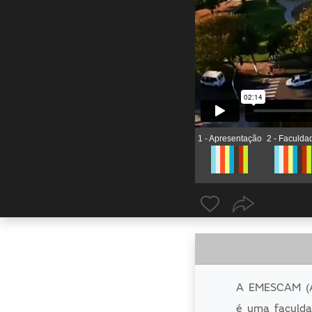
1 - Apresentação
2 - Faculda
A EMESCAM (A 
é uma faculdad