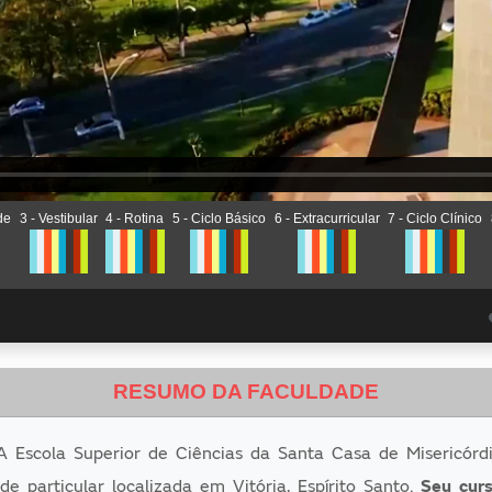
de
3 - Vestibular
4 - Rotina
5 - Ciclo Básico
6 - Extracurricular
7 - Ciclo Clínico
RESUMO DA FACULDADE
Escola Superior de Ciências da Santa Casa de Misericórdia
e particular localizada em Vitória, Espírito Santo.
Seu cur