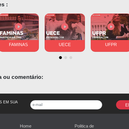
lev, os alunos de Medicina na EMESCAM podem passar
1 
s :
a do país.
Os anfitriões, também conhecidos como “padrinh
 e fornecem hospedagem. Além disso, a Faculdade tem co
ortugal, Espanha e Austrália.
FAMINAS
UECE
UFPR
a ou comentário:
S EM SUA
E
Home
Politica de