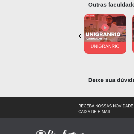
Por meio do C
Outras faculdade
estudando for
os estudantes
países como P
UFG
PUC-RS
UNIGRANRIO
Deixe sua dúvid
RECEBA NOSSAS NOVIDADE
CAIXA DE E-MAIL