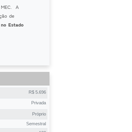
o MEC. A
ação de
a no Estado
culdade que
va objetiva e
rouni através
erno do
R$ 5.696
mbém podem
Privada
ão.
Próprio
Semestral
r, Vitória,