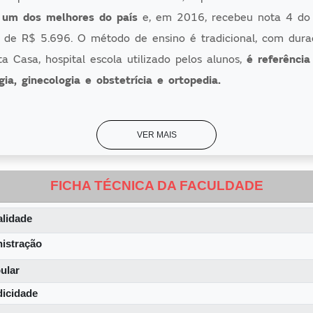
 um dos melhores do país
e, e
m 2016, recebeu nota 4 d
 de R$ 5.696. O método de ensino é tradicional, com dur
a Casa, hospital escola utilizado pelos alunos,
é referênci
ia, ginecologia e obstetrícia e ortopedia.
 DE MEDICINA
VER MAIS
r na EMESCAM, você pode fazer o vestibular da própria fa
 65 vagas por semestre.
São duas fases. A primeira com pro
FICHA TÉCNICA DA FACULDADE
 discursiva.
Além disso, você pode tentar uma bolsa do P
em ou pelo programa NossaBolsa, em parceria com o gov
lidade
o. Estudantes de países que falam a língua portuguesa ta
istração
sar na EMESCAM através do programa da internacionalizaç
ular
DE VIDA
dicidade
rocurando conforto e um lugar tranquilo para viver e estuda