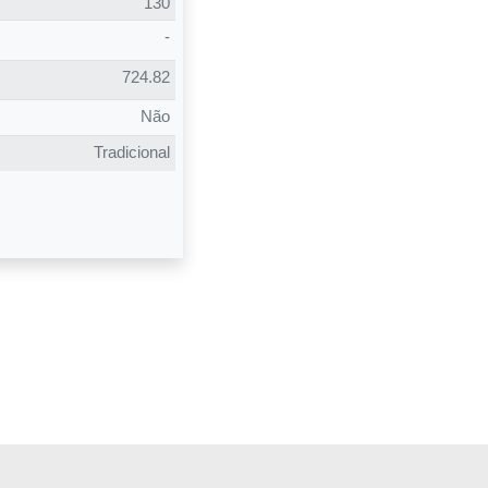
130
a ONU, como a
-
ce de
724.82
 de moradia ao
Não
ersitário
Tradicional
 (Para
endimento aos
ucação
r uma prova de