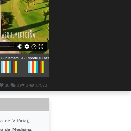
8 - Internato
9 - Esporte e Lazer
10 - Encerramento
30
0
0
17973
 de Vitória),
so de Medicina